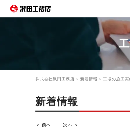
工
株式会社沢田工務店
>
新着情報
>
工場の施工実
新着情報
＜ 前へ
次へ ＞