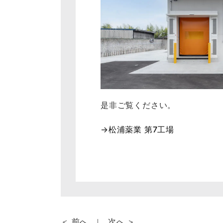
是非ご覧ください。
→
松浦薬業 第7工場
＜ 前へ
次へ ＞