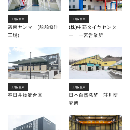
工場/倉庫
工場/倉庫
碧南ヤンマー(船舶修理
(株)中部タイヤセンタ
工場)
ー 一宮営業所
工場/倉庫
工場/倉庫
春日井物流倉庫
日本自然発酵 荘川研
究所