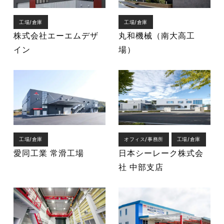
工場/倉庫
工場/倉庫
株式会社エーエムデザ
丸和機械（南大高工
イン
場）
工場/倉庫
オフィス/事務所
工場/倉庫
愛同工業 常滑工場
日本シーレーク株式会
社 中部支店