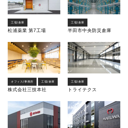
工場/倉庫
工場/倉庫
松浦薬業 第7工場
半田市中央防災倉庫
オフィス/事務所
工場/倉庫
工場/倉庫
株式会社三技本社
トライテクス