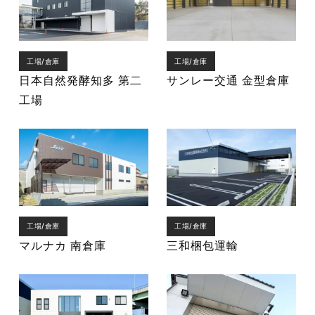
工場/倉庫
工場/倉庫
日本自然発酵知多 第二
サンレー交通 金型倉庫
工場
工場/倉庫
工場/倉庫
マルナカ 南倉庫
三和梱包運輸