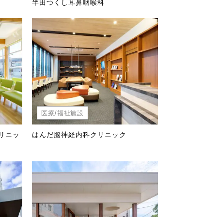
半田つくし耳鼻咽喉科
医療/福祉施設
リニッ
はんだ脳神経内科クリニック