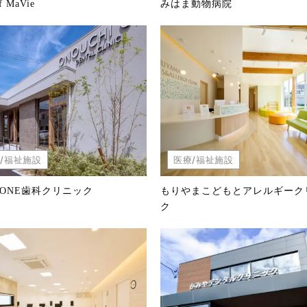
f MaVie
みはま動物病院
/福祉施設
医療/福祉施設
ONE歯科クリニック
もりやまこどもとアレルギーク
ク