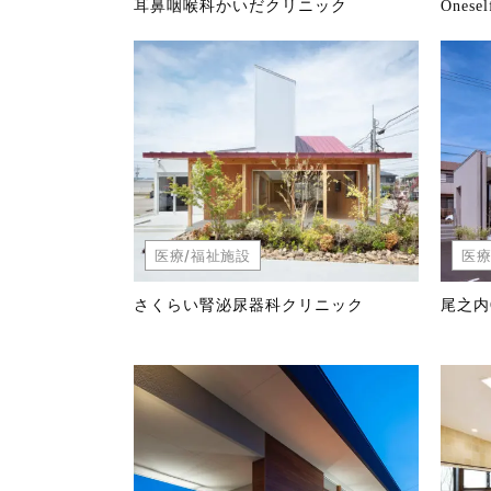
耳鼻咽喉科かいだクリニック
Onesel
医療/福祉施設
医療
さくらい腎泌尿器科クリニック
尾之内