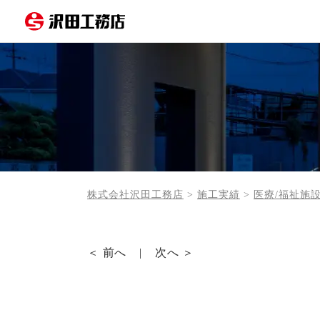
株式会社沢田工務店
>
施工実績
>
医療/福祉施
＜ 前へ
次へ ＞