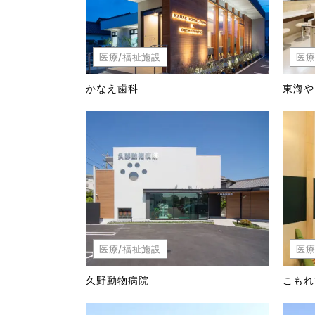
医療/福祉施設
医療
かなえ歯科
東海や
医療/福祉施設
医療
久野動物病院
こもれ