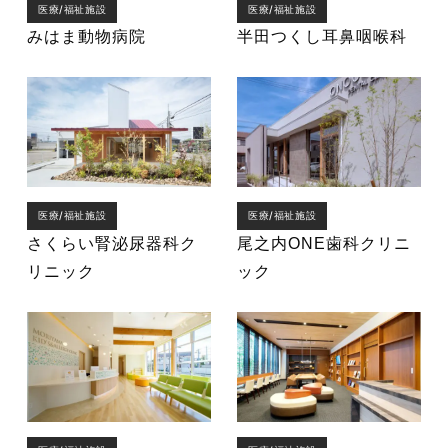
医療/福祉施設
医療/福祉施設
みはま動物病院
半田つくし耳鼻咽喉科
医療/福祉施設
医療/福祉施設
さくらい腎泌尿器科ク
尾之内ONE歯科クリニ
リニック
ック