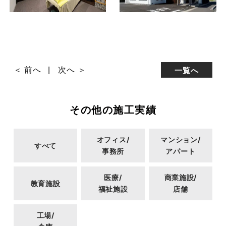
＜ 前へ
次へ ＞
一覧へ
その他の施工実績
オフィス/
マンション/
すべて
事務所
アパート
医療/
商業施設/
教育施設
福祉施設
店舗
工場/