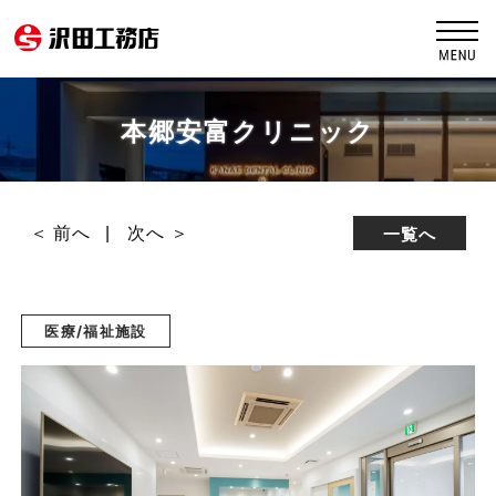
本郷安富クリニック
＜ 前へ
次へ ＞
一覧へ
医療/福祉施設