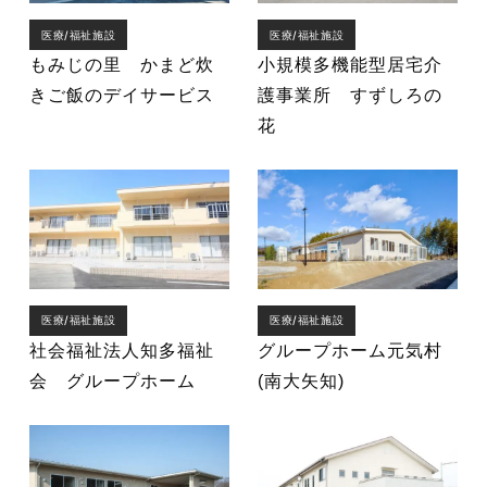
医療/福祉施設
医療/福祉施設
もみじの里 かまど炊
小規模多機能型居宅介
きご飯のデイサービス
護事業所 すずしろの
花
医療/福祉施設
医療/福祉施設
社会福祉法人知多福祉
グループホーム元気村
会 グループホーム
(南大矢知)