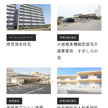
マンション/アパート
医療/福祉施設
県営清水住宅
小規模多機能型居宅介
護事業所 すずしろの
花
教育施設
医療/福祉施設
半田市立つくし学園
社会福祉法人知多福祉