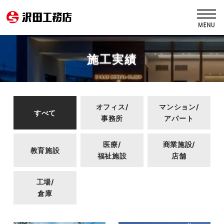
施工実績
オフィス/
マンション/
すべて
事務所
アパート
医療/
商業施設/
教育施設
福祉施設
店舗
工場/
倉庫