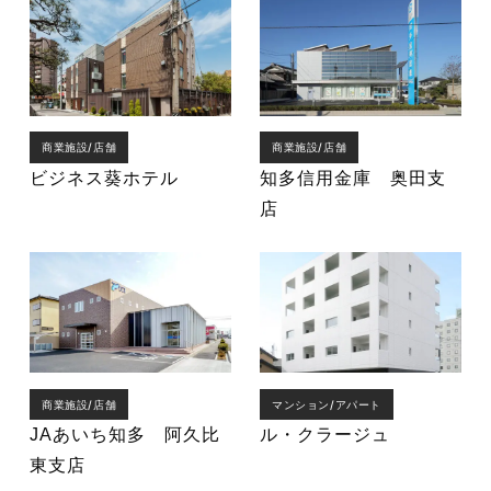
商業施設/店舗
商業施設/店舗
ビジネス葵ホテル
知多信用金庫 奥田支
店
商業施設/店舗
マンション/アパート
JAあいち知多 阿久比
ル・クラージュ
東支店