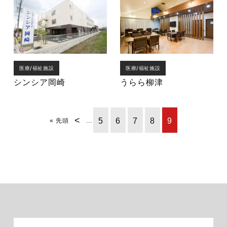
医療/福祉施設
医療/福祉施設
シンシア岡崎
うらら柳津
<
5
6
7
8
9
« 先頭
...