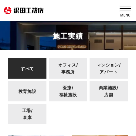
施工実績
オフィス/
マンション/
すべて
事務所
アパート
医療/
商業施設/
教育施設
福祉施設
店舗
工場/
倉庫