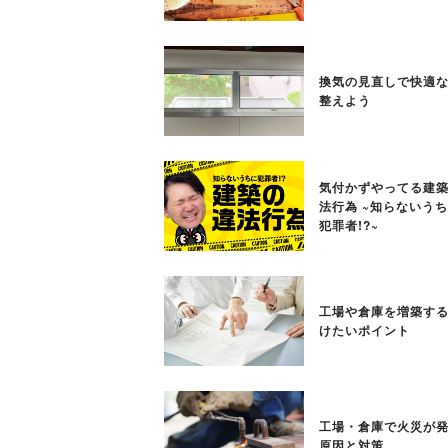
換気の見直しで快適
整えよう
気付かずやってる建
法行為 ~知らないう
犯罪者!?~
工場や倉庫を増築す
けたいポイント
工場・倉庫で火災が
原因と対策