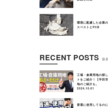
環境に配慮した企業の
スベストとPCB
RECENT POSTS
工場・倉庫用地の探
トをご紹介！【半田
地のご紹介も。
2024.10.01
普通に使用してるの