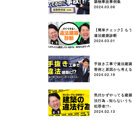
築物事故事例集
2024.03.08
【簡単チェック】も
違法建築診断
2024.03.01
手抜き工事で違法建築に
害例と原因から考え
2024.02.19
気付かずやってる建
法行為 ~知らないう
犯罪者!?~
2024.02.13