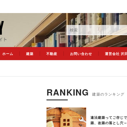
ホーム
建築
不動産
お問い合わせ
運営会社 沢
RANKING
違法建築ってご存じ
築、改築の落とし穴