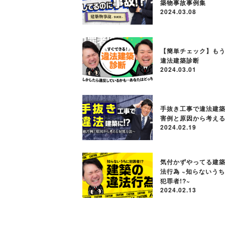
築物事故事例集
2024.03.08
【簡単チェック】も
違法建築診断
2024.03.01
手抜き工事で違法建築に
害例と原因から考え
2024.02.19
気付かずやってる建
法行為 ~知らないう
犯罪者!?~
2024.02.13