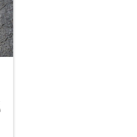
、
世
値