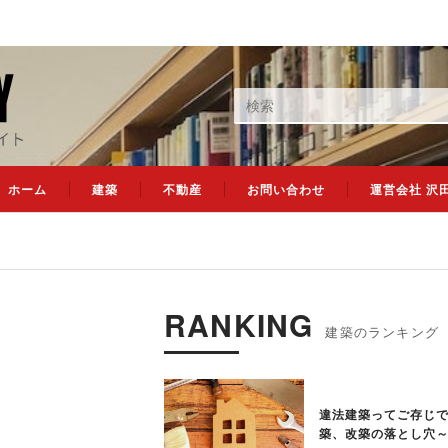
ホーム
建築
不動産
お問い合わせ
運営会社 沢
RANKING
違法建築ってご存じ
築、改築の落とし穴