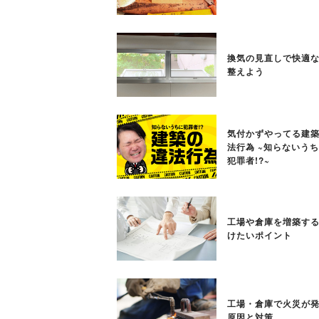
換気の見直しで快適
整えよう
気付かずやってる建
法行為 ~知らないう
犯罪者!?~
工場や倉庫を増築す
けたいポイント
工場・倉庫で火災が
原因と対策