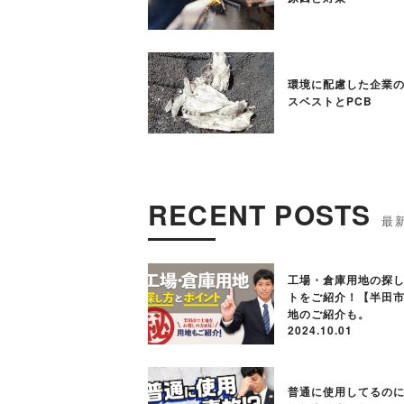
環境に配慮した企業の
スベストとPCB
RECENT POSTS
工場・倉庫用地の探
トをご紹介！【半田
地のご紹介も。
2024.10.01
普通に使用してるの