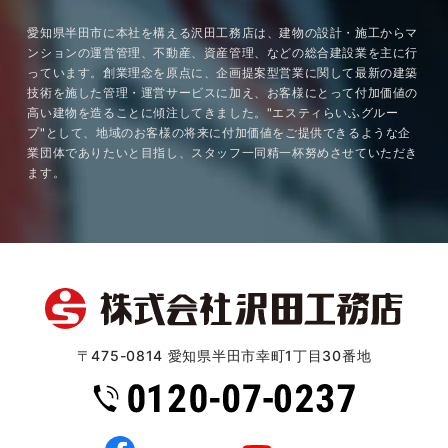
愛知県半田市に本社を構える沢田工務店は、建物の設計・施工からマ
ンションの運営管理、不動産、資産管理、などの総合建設業を主に行
っています。創業理念を原点に、企画提案型営業に関して最新の建築
技術を施した管理・運営サービスに加え、お客様にとって付加価値の
高い建物を造ることに傾注してきました。"エスティらいふグルー
プ"として、地域のお客様の将来に付加価値をご提供できるような企
業団体でありたいと目指し、スタッフ一同精一杯努めさせていただき
ます。
〒475-0814 愛知県半田市幸町1丁目30番地