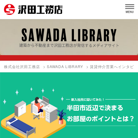
株式会社沢田工務店
>
SAWADA LIBRARY
>
賃貸仲介営業へインタビ